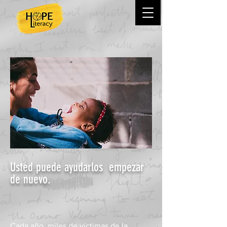
Arriesgaron todo para empezar de
nuevo.
Usted puede ayudarlos
empezar
de nuevo.
Cada año, miles de víctimas de la